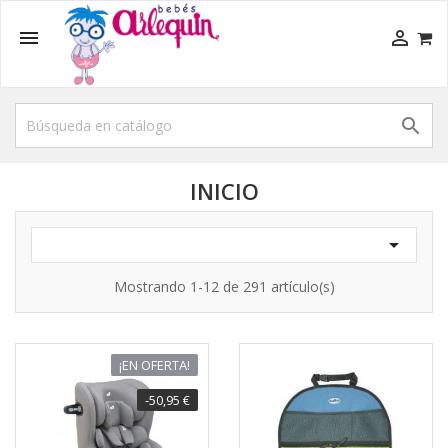



INICIO

Mostrando 1-12 de 291 artículo(s)
¡EN OFERTA!
-50,95 €