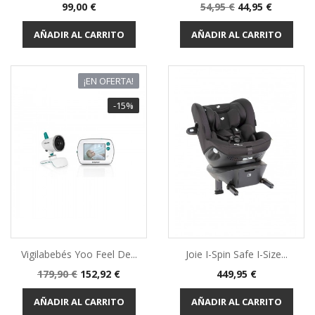
Precio
Precio
Precio
99,00 €
54,95 €
44,95 €
base
AÑADIR AL CARRITO
AÑADIR AL CARRITO
¡EN OFERTA!
-15%
Vigilabebés Yoo Feel De...
Joie I-Spin Safe I-Size...
Precio
Precio
Precio
179,90 €
152,92 €
449,95 €
base
AÑADIR AL CARRITO
AÑADIR AL CARRITO