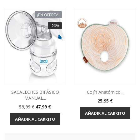
¡EN OFERTA!
-20%
SACALECHES BIFÁSICO
Cojín Anatómico...
MANUAL...
Precio
25,95 €
Precio
Precio
59,99 €
47,99 €
base
AÑADIR AL CARRITO
AÑADIR AL CARRITO