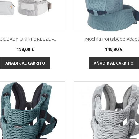
GOBABY OMNI BREEZE -...
Mochila Portabebe Adapt.
Precio
Precio
199,00 €
149,90 €
Vista rápida
Vista rápida


AÑADIR AL CARRITO
AÑADIR AL CARRITO