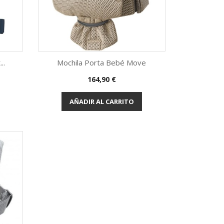
..
Mochila Porta Bebé Move
Precio
164,90 €
Vista rápida

AÑADIR AL CARRITO