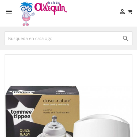


