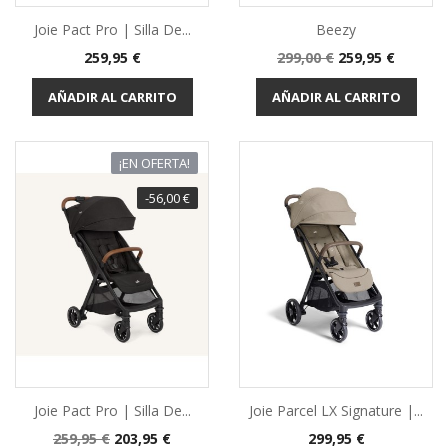
Joie Pact Pro | Silla De...
Beezy
Precio
Precio
Precio
259,95 €
299,00 €
259,95 €
base
AÑADIR AL CARRITO
AÑADIR AL CARRITO
¡EN OFERTA!
-56,00 €
Joie Pact Pro | Silla De...
Joie Parcel LX Signature |...
Precio
Precio
Precio
259,95 €
203,95 €
299,95 €