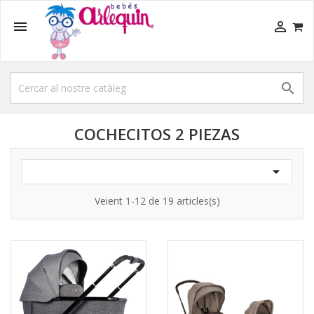



COCHECITOS 2 PIEZAS

Veient 1-12 de 19 articles(s)