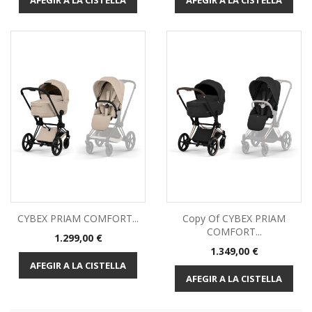
AFEGIR A LA CISTELLA
AFEGIR A LA CISTELLA
CYBEX PRIAM COMFORT...
Copy Of CYBEX PRIAM
COMFORT...
Preu
1.299,00 €
Preu
1.349,00 €
AFEGIR A LA CISTELLA
AFEGIR A LA CISTELLA