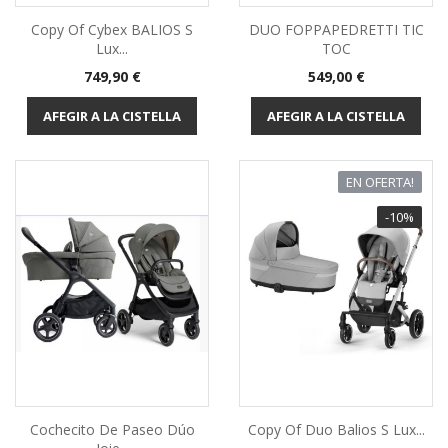
Copy Of Cybex BALIOS S
DUO FOPPAPEDRETTI TIC
Lux...
TOC
Preu
Preu
749,90 €
549,00 €
AFEGIR A LA CISTELLA
AFEGIR A LA CISTELLA
EN OFERTA!
-10%
Cochecito De Paseo Dúo
Copy Of Duo Balios S Lux...