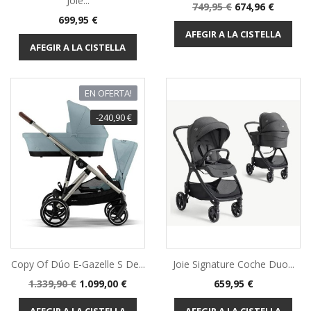
Joie...
Preu
Preu
749,95 €
674,96 €
Preu
699,95 €
base
AFEGIR A LA CISTELLA
AFEGIR A LA CISTELLA
EN OFERTA!
-240,90 €
Copy Of Dúo E-Gazelle S De...
Joie Signature Coche Duo...
Preu
Preu
Preu
1.339,90 €
1.099,00 €
659,95 €
base