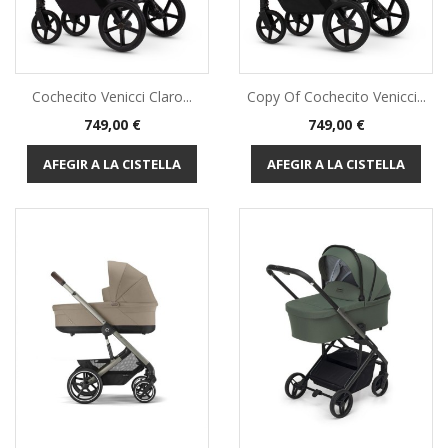
Cochecito Venicci Claro...
Copy Of Cochecito Venicci...
Preu
Preu
749,00 €
749,00 €
AFEGIR A LA CISTELLA
AFEGIR A LA CISTELLA