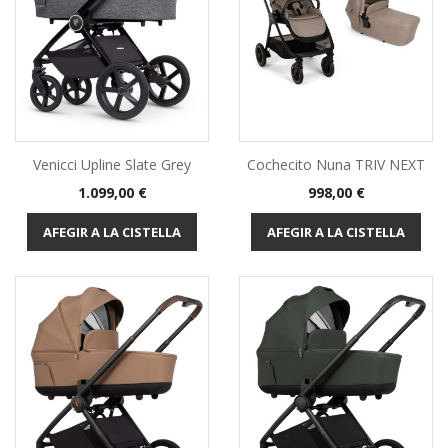
Venicci Upline Slate Grey
Cochecito Nuna TRIV NEXT
Preu
Preu
1.099,00 €
998,00 €
AFEGIR A LA CISTELLA
AFEGIR A LA CISTELLA