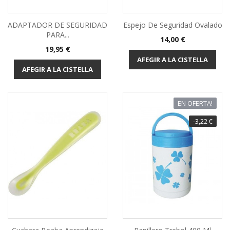
ADAPTADOR DE SEGURIDAD
Espejo De Seguridad Ovalado
PARA...
Preu
14,00 €
Preu
19,95 €
AFEGIR A LA CISTELLA
AFEGIR A LA CISTELLA
EN OFERTA!
-3,22 €