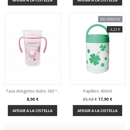
AFEGIR A LA CISTELLA
AFEGIR A LA CISTELLA
EN OFERTA!
-3,22 €
Taza Antigoteo Buho 360 º...
Papillero 400ml
Preu
Preu
Preu
8,90 €
21,12 €
17,90 €
base
AFEGIR A LA CISTELLA
AFEGIR A LA CISTELLA