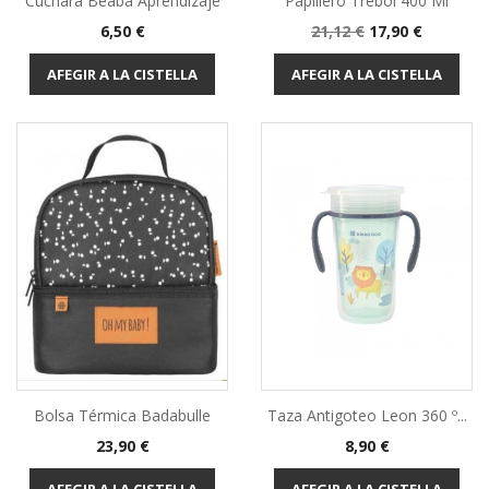
Cuchara Beaba Aprendizaje
Papillero Trebol 400 Ml
Preu
Preu
Preu
6,50 €
21,12 €
17,90 €
base
AFEGIR A LA CISTELLA
AFEGIR A LA CISTELLA
Bolsa Térmica Badabulle
Taza Antigoteo Leon 360 º...
Preu
Preu
23,90 €
8,90 €